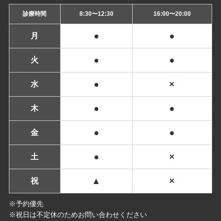
診療時間
8:30〜12:30
16:00〜20:00
●
●
月
●
●
火
●
×
水
●
●
木
●
●
金
●
×
土
▲
×
祝
※予約優先
※祝日は不定休のためお問い合わせください